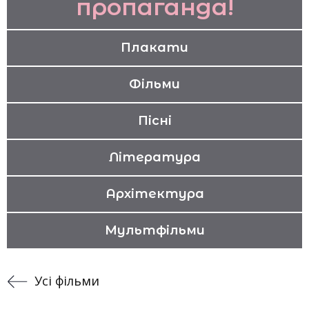
пропаганда!
Плакати
Фільми
Пісні
Література
Архітектура
Мультфільми
Усі фільми