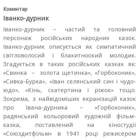
Коментар
Іванко-дурник
Іванко-дурник – частий та головний
персонаж російських народних казок.
Іванко-дурник описується як симпатичний
світловолосий і блакитноокий молодик.
Згадується в таких російських казках як:
«Свинка – золота щетинка», «Горбоконик»,
«Сивка-Бурка», «Іван селянський син і чудо-
юдо», «Кінь, скатертина і ріжок» тощо.
Зокрема, з найвідоміших екранізацій казок
про Івана-дурника – «Горбоконик»,
радянський кольоровий художній фільм-
казка, поставлений на кіностудії
«Союздитфільм» в 1941 році режисером