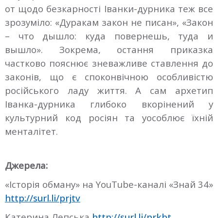
от щодо безкарності Іванки-дурника теж все
зрозуміло: «Дуракам закон не писан», «Закон
– что дышло: куда повернешь, туда и
вышло». Зокрема, остання приказка
частково пояснює зневажливе ставлення до
законів, що є споконвічною особливістю
російського ладу життя. А сам архетип
Іванка-дурника глибоко вкорінений у
культурний код росіян та уособлює їхній
менталітет.
Джерела:
«Історія обману» на YouTube-каналі «Знай 34»
http://surl.li/prjtv
Катерина Лепська
http://surl.li/prkbt