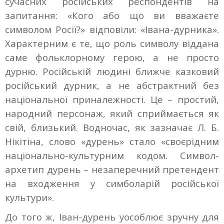
сучасних російських респондентів на
запитання: «Кого або що ви вважаєте
символом Росії?» відповіли: «Івана-дурника».
Характерним є те, що роль символу віддана
саме фольклорному герою, а не просто
дурню. Російській людині ближче казковий
російський дурник, а не абстрактний без
національної приналежності. Це – простий,
народний персонаж, який сприймається як
свій, близький. Водночас, як зазначає Л. Б.
Нікітіна, слово «дурень» стало «своєрідним
національно-культурним кодом. Символ-
архетип дурень – незаперечний претендент
на входження у симболарій російської
культури».
До того ж, Іван-дурень уособлює зручну для