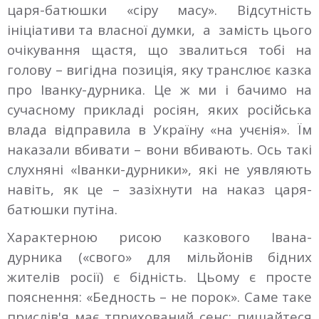
царя-батюшки «сіру масу». Відсутність
ініціативи та власної думки, а замість цього
очікування щастя, що звалиться тобі на
голову – вигідна позиція, яку транслює казка
про Іванку-дурника. Це ж ми і бачимо на
сучасному прикладі росіян, яких російська
влада відправила в Україну «на учєнія». Їм
наказали вбивати – вони вбивають. Ось такі
слухняні «Іванки-дурники», які не уявляють
навіть, як це – зазіхнути на наказ царя-
батюшки путіна.
Характерною рисою казкового Івана-
дурника («свого» для мільйонів бідних
жителів росії) є бідність. Цьому є просте
пояснення: «Бедность – не порок». Саме таке
прислів'я має тприхований сенс: пишайтеся