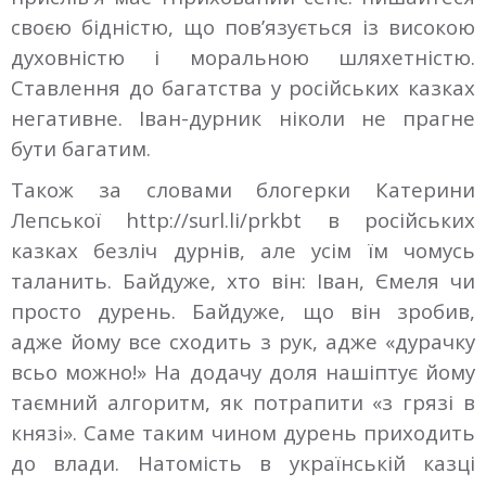
своєю бідністю, що пов’язується із високою
духовністю і моральною шляхетністю.
Ставлення до багатства у російських казках
негативне. Іван-дурник ніколи не прагне
бути багатим.
Також за словами блогерки Катерини
Лепської http://surl.li/prkbt в російських
казках безліч дурнів, але усім їм чомусь
таланить. Байдуже, хто він: Іван, Ємеля чи
просто дурень. Байдуже, що він зробив,
адже йому все сходить з рук, адже «дурачку
всьо можно!» На додачу доля нашіптує йому
таємний алгоритм, як потрапити «з грязі в
князі». Саме таким чином дурень приходить
до влади. Натомість в українській казці