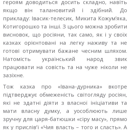
героям доводиться досить складно, навіть
якщо він талановитий і здібний. До
прикладу: Івасик-телесик, Микита Кожум’яка,
Котигорошко та інші. З цього можна зробити
висновок, що росіяни, так само, як і у своїх
казках орієнтовані на легку наживу та не
готові отримувати бажане чесним шляхом.
Натомість український народ звик
працювати на совість та на чуже ніколи не
зазіхне.
Тож казка про «Івана-дурника» вкотре
підтверджує обмеженість світогляду росіян,
які не здатні діяти з власної ініціативи та
мати власну думку, а уособлюють лише
зручну для царя-батюшки «сіру масу», прямо
як у прислів'ї «Чия власть – того и сласть». А