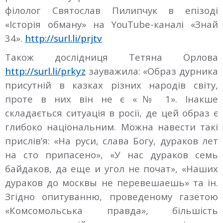
філолог Святослав Пилипчук в епізоді
«Історія обману» на YouTube-каналі «Знай
34».
http://surl.li/prjtv
Також дослідниця Тетяна Орлова
http://surl.li/prkyz
зауважила: «Образ дурника
присутній в казках різних народів світу,
проте в них він не є «№ 1». Інакше
складається ситуація в росії, де цей образ є
глибоко національним. Можна навести такі
прислів’я: «На руси, слава Богу, дураков лет
на сто припасено», «У нас дураков семь
байдаков, да еще и угол не почат», «Наших
дураков до москвы не перевешаешь» та ін.
Згідно опитуванню, проведеному газетою
«Комсомольська правда», більшість