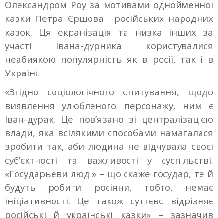
Олександром Роу за мотивами однойменної
казки Петра Єршова і російських народних
казок. Ця екранізація та низка інших за
участі Івана-дурника користувалися
неабиякою популярність як в росії, так і в
Україні.
«Згідно соціологічного опитування, щодо
виявлення улюбленого персонажу, ним є
Іван-дурак. Це пов’язано зі централізацією
влади, яка всілякими способами намагалася
зробити так, аби людина не відчувала своєї
суб’єктності та важливості у суспільстві.
«Государьеви люді» – що скаже государ, те й
будуть робити росіяни, тобто, немає
ініціативності. Це також суттєво відрізняє
російські й українські казки» – зазначив