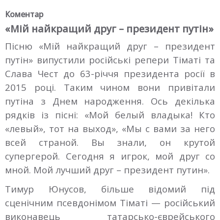
Коментар
«Мій найкращий друг – президент путін»
Пісню «Мій найкращий друг – президент
путін» випустили російські репери Тіматі та
Слава Чест до 63-річчя президента росії в
2015 році. Таким чином вони привітали
путіна з Днем народження. Ось декілька
рядків із пісні: «Мой белый владыка! Кто
«левый», тот на выход», «Мы с вами за него
всей страной. Вы знали, он крутой
супергерой. Сегодня я игрок, мой друг со
мной. Мой лучший друг – президент путин».
Тимур Юнусов, більше відомий під
сценічним псевдонімом Тіматі — російський
виконавець татарсько-єврейського