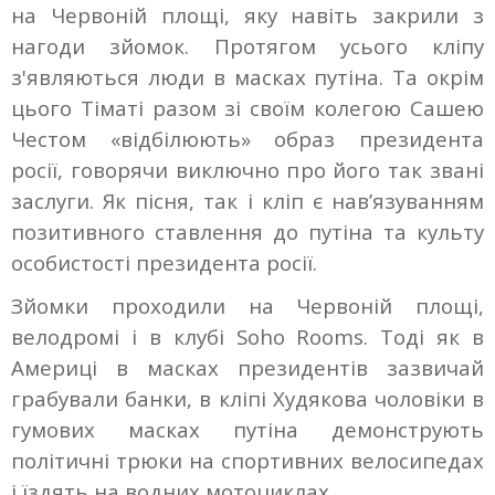
на Червоній площі, яку навіть закрили з
нагоди зйомок. Протягом усього кліпу
з'являються люди в масках путіна. Та окрім
цього Тіматі разом зі своїм колегою Сашею
Честом «відбілюють» образ президента
росії, говорячи виключно про його так звані
заслуги. Як пісня, так і кліп є нав’язуванням
позитивного ставлення до путіна та культу
особистості президента росії.
Зйомки проходили на Червоній площі,
велодромі і в клубі Soho Rooms. Тоді як в
Америці в масках президентів зазвичай
грабували банки, в кліпі Худякова чоловіки в
гумових масках путіна демонструють
політичні трюки на спортивних велосипедах
і їздять на водних мотоциклах.