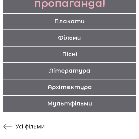
пропаганда!
Плакати
Фільми
Пісні
Література
Архітектура
Мультфільми
Усі фільми